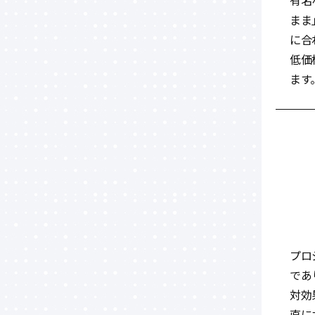
有名
まま
に合
低価
ます
プロ
であ
対効
直に