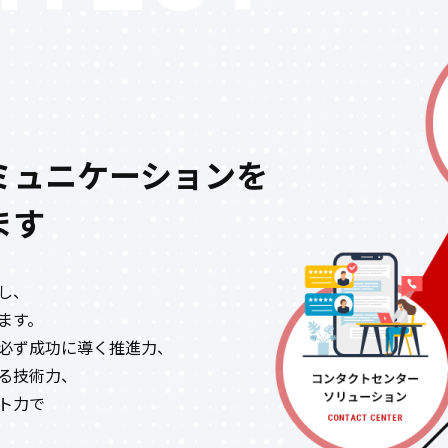
ミュニケーション
を
ます
し、
ます。
必ず成功に導く推進力、
る技術力、
ト力で