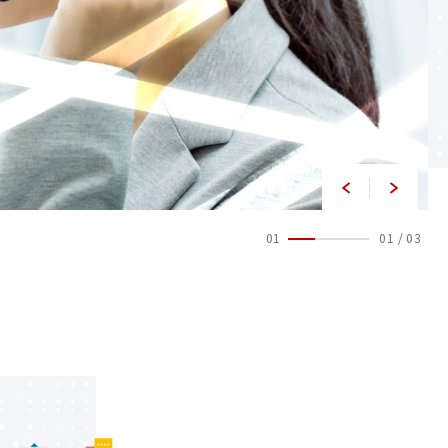
01
01
/
03