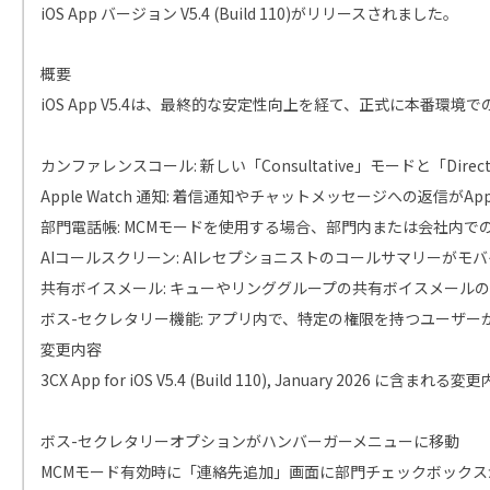
iOS App バージョン V5.4 (Build 110)がリリースされました。
概要
iOS App V5.4は、最終的な安定性向上を経て、正式に
カンファレンスコール: 新しい「Consultative」モードと
Apple Watch 通知: 着信通知やチャットメッセージへの返信がApp
部門電話帳: MCMモードを使用する場合、部門内または会社内で
AIコールスクリーン: AIレセプショニストのコールサマリーが
共有ボイスメール: キューやリンググループの共有ボイスメール
ボス-セクレタリー機能: アプリ内で、特定の権限を持つユーザー
変更内容
3CX App for iOS V5.4 (Build 110), January 2026 に含まれる
ボス-セクレタリーオプションがハンバーガーメニューに移動
MCMモード有効時に「連絡先追加」画面に部門チェックボックス